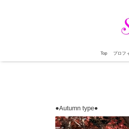
Top
プロフ
●Autumn type●